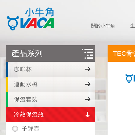
關於小牛角
生
產品系列
TEC骨
咖啡杯
運動水樽
保溫套裝
冷熱保溫瓶
子彈壺