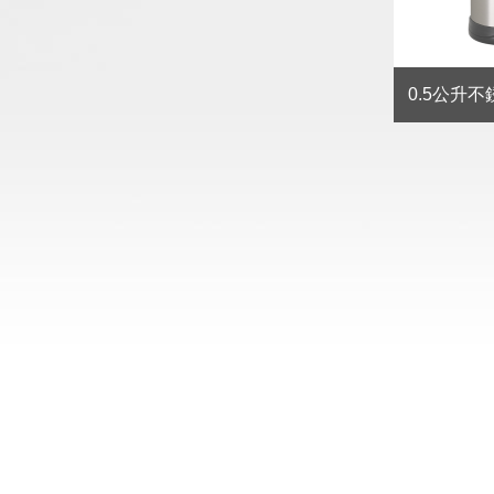
鋼真空迷你杯
小牛角不銹鋼真空迷你杯
0.5公升
 (玫瑰金)
0.2公升 (金色)