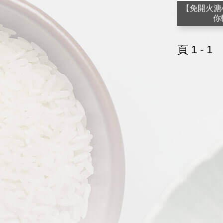
【免開火溏
你
頁 1 - 1