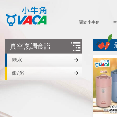
關於小牛角
生
真空烹調食譜
糖水
飯/粥